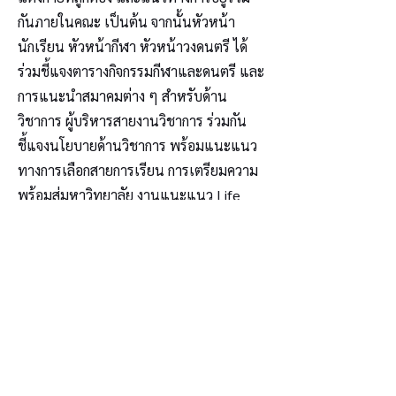
กันภายในคณะ เป็นต้น จากนั้นหัวหน้า
นักเรียน หัวหน้ากีฬา หัวหน้าวงดนตรี ได้
ร่วมชี้แจงตารางกิจกรรมกีฬาและดนตรี และ
การแนะนำสมาคมต่าง ๆ สำหรับด้าน
วิชาการ ผู้บริหารสายงานวิชาการ ร่วมกัน
ชี้แจงนโยบายด้านวิชาการ พร้อมแนะแนว
ทางการเลือกสายการเรียน การเตรียมความ
พร้อมสู่มหาวิทยาลัย งานแนะแนว Life
Design Center และ โปรแกรมสนับสนุน
การเรียนรู้ของนักเรียน ตลอดจนการรับทุน
และรางวัลต่าง ๆ สำหรับปีการศึกษานี้
สำหรับการปฐมนิเทศนักเรียนชั้นประถม
ศึกษาปีที่ 4 - 6 และมัธยมศึกษาปีที่ 1 นาย
ปฐวีฐ์ นาควิจิตรพงศ์ และ รศ.พัชรี วรจรัส
รังสี ผู้ช่วยผู้บังคับการ ได้ทบทวนกติกาและ