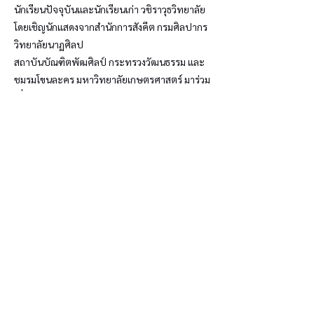
นักเรียนปัจจุบันและนักเรียนเก่า วชิราวุธวิทยาลัย
โดยเชิญนักแสดงจากสำนักการสังคีต กรมศิลปากร
วิทยาลัยนาฏศิลป
สถาบันบัณฑิตพัฒศิลป์ กระทรวงวัฒนธรรม และ
ชมรมโขนละคร มหาวิทยาลัยเกษตรศาสตร์ มาร่วม
เพื่อเป็นการส่งเสริม
และพัฒนาให้นักเรียน นักศึกษาที่มีความสนใจ ได้
ฝึกทักษะความรู้ความสามารถในการจัดการแสดง
และทำการแสดงจริง
ซึ่งเป็นการอนุรักษ์และสืบสานวัฒนธรรมของไทย
Previous
Next