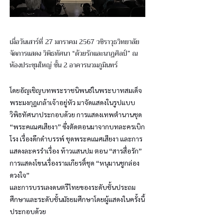
เมื่อวันเสาร์ที่ 27 มกราคม 2567 วชิราวุธวิทยาลัย
จัดการแสดง วิพิธทัศนา “ด้วยรักและนาฏศิลป์” ณ
ห้องประชุมใหญ่ ชั้น 2 อาคารนวมภูมินทร์
โดยอัญเชิญบทพระราชนิพนธ์ในพระบาทสมเด็จ
พระมงกุฎเกล้าเจ้าอยู่หัว มาจัดแสดงในรูปแบบ
วิพิธทัศนาประกอบด้วย การแสดงเทพตำนานชุด
“พระคเณศเสียงา” ซึ่งตัดตอนมาจากบทละครเบิก
โรง เรื่องดึกดำบรรพ์ ชุดพระคเณศเสียงา และการ
แสดงละครรำเรื่อง ท้าวแสนปม ตอน “สารสื่อรัก”
การแสดงโขนเรื่องรามเกียรติ์ชุด “หนุมานชูกล่อง
ดวงใจ”
และการบรรเลงดนตรีไทยของระดับชั้นประถม
ศึกษาและระดับชั้นมัธยมศึกษาโดยผู้แสดงในครั้งนี้
ประกอบด้วย