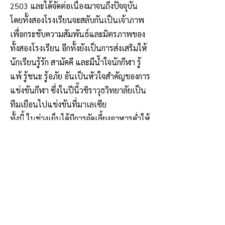
2503 และได้จัดต่อเนื่องมาจนถึงปัจจุบัน
โดยทั้งสองโรงเรียนจะสลับกันเป็นเจ้าภาพ
เพื่อกระชับความสัมพันธ์และมิตรภาพของ
ทั้งสองโรงเรียน อีกทั้งยังเป็นการส่งเสริมให้
นักเรียนรู้รัก สามัคคี และมีน้ำใจนักกีฬา รู้
แพ้ รู้ชนะ รู้อภัย อันเป็นหัวใจสำคัญของการ
แข่งขันกีฬา ซึ่งในปีนี้วชิราวุธวิทยาลัยเป็น
ทีมเยือนไปแข่งขันที่มาเลเซีย
ทั้งนี้ ในช่วงเย็นได้มีการจัดเลี้ยงอาหารค่ำให้
แก่ ผู้บริหาร นักกีฬา เจ้าหน้าที่ และสตาฟฟ์
โค้ช มีการแสดงดนตรีและร้องเพลงร่วมกัน
ซึ่งบรรยากาศเป็นไปอย่างใกล้ชิดด้วย
มิตรภาพที่แน่นแฟ้น