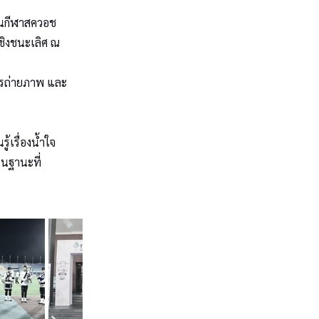
ันกีฬาสควอช
ชิงชนะเลิศ ณ
ัครถ่ายภาพ และ
้เรื่องน้ำใจ
ในฐานะที่