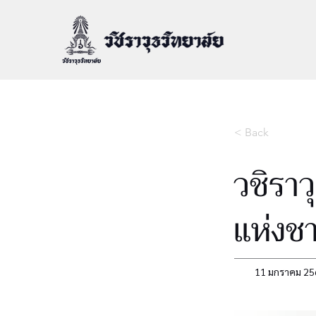
< Back
วชิราว
แห่งช
11 มกราคม 25