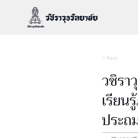
< Back
วชิราว
เรียนร
ประถมศ