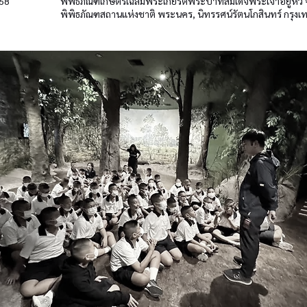
68
พิพิธภัณฑ์เกษตรเฉลิมพระเกียรติพระบาทสมเด็จพระเจ้าอยู่หัว 
พิพิธภัณฑสถานแห่งชาติ พระนคร, นิทรรศน์รัตนโกสินทร์ กรุ