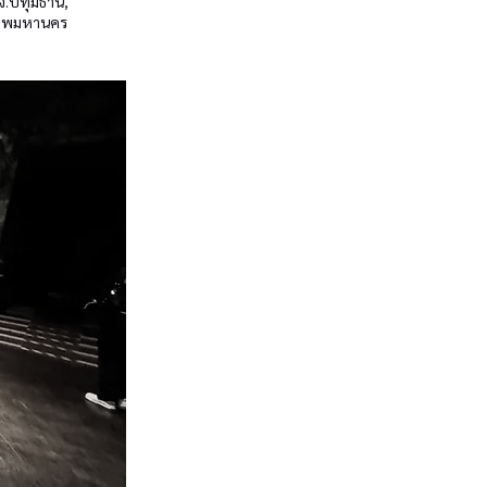
จ.ปทุมธานี,
งเทพมหานคร