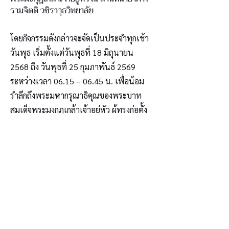
รามจิตติ วชิราวุธวิทยาลัย
โดยกิจกรรมดังกล่าวจะจัดเป็นประจำทุกเช้า
วันพุธ เริ่มตั้งแต่วันพุธที่ 18 มิถุนายน
2568 ถึง วันพุธที่ 25 กุมภาพันธ์ 2569
ระหว่างเวลา 06.15 – 06.45 น. เพื่อน้อม
รำลึกถึงพระมหากรุณาธิคุณของพระบาท
สมเด็จพระมงกุฎเกล้าเจ้าอยู่หัว ผู้ทรงก่อตั้ง
โรงเรียนมหาดเล็กหลวง ในปี พ.ศ.2453 ซึ่ง
ต่อมาพระบาทสมเด็จพระปกเกล้าเจ้าอยู่หัว
ได้ทรงพระราชทานชื่อใหม่เป็น โรงเรียน
วชิราวุธวิทยาลัย ในปี พ.ศ.2469