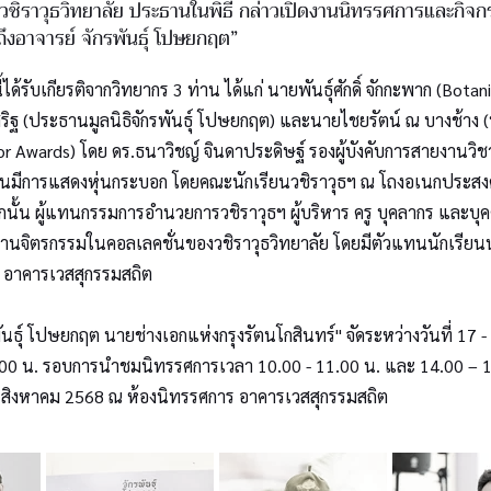
ชิราวุธวิทยาลัย ประธานในพิธี กล่าวเปิดงานนิทรรศการและกิจ
ถึงอาจารย์ จักรพันธุ์ โปษยกฤต”
้ได้รับเกียรติจากวิทยากร 3 ท่าน ได้แก่ นายพันธุ์ศักดิ์ จักกะพาก (Botan
สริฐ (ประธานมูลนิธิจักรพันธุ์ โปษยกฤต) และนายไชยรัตน์ ณ บางช้าง
r Awards) โดย ดร.ธนาวิชญ์ จินดาประดิษฐ์ รองผู้บังคับการสายงานวิชา
มีการแสดงหุ่นกระบอก โดยคณะนักเรียนวชิราวุธฯ ณ โถงอเนกประสงค
กนั้น ผู้แทนกรรมการอำนวยการวชิราวุธฯ ผู้บริหาร ครู บุคลากร และบ
นจิตรกรรมในคอลเลคชั่นของวชิราวุธวิทยาลัย โดยมีตัวแทนนักเรีย
 อาคารเวสสุกรรมสถิต
ันธุ์ โปษยกฤต นายช่างเอกแห่งกรุงรัตนโกสินทร์" จัดระหว่างวันที่ 17
.00 น. รอบการนำชมนิทรรศการเวลา 10.00 - 11.00 น. และ 14.00 – 15
0 สิงหาคม 2568 ณ ห้องนิทรรศการ อาคารเวสสุกรรมสถิต