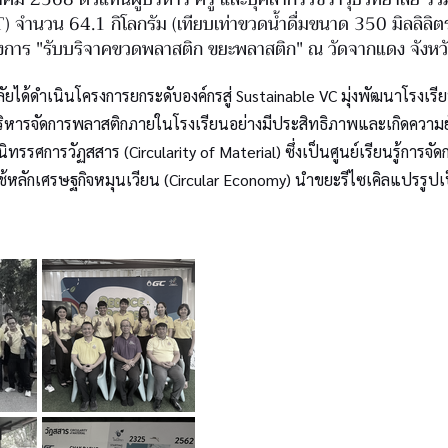
) จำนวน 64.1 กิโลกรัม (เทียบเท่าขวดน้ำดื่มขนาด 350 มิลลิล
งการ "รับบริจาคขวดพลาสติก ขยะพลาสติก" ณ วัดจากแดง จังห
ลัยได้ดำเนินโครงการยกระดับองค์กรสู่ Sustainable VC มุ่งพัฒนาโรงเรี
ริหารจัดการพลาสติกภายในโรงเรียนอย่างมีประสิทธิภาพและเกิดความยั่
ิทรรศการวัฏสสาร (Circularity of Material) ซึ่งเป็นศูนย์เรียนรู้การ
้หลักเศรษฐกิจหมุนเวียน (Circular Economy) นำขยะรีไซเคิลแปรรูปเป็