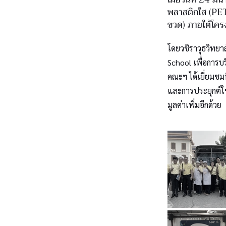
พลาสติกใส (PET
ขวด) ภายใต้โคร
โดยวชิราวุธวิทยา
School เพื่อการบ
คณะฯ ได้เยี่ยมชมน
และการประยุกต์ใช
มูลค่าเพิ่มอีกด้วย