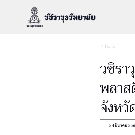
< Back
วชิราว
พลาสต
จังหว
24 มีนาคม 25