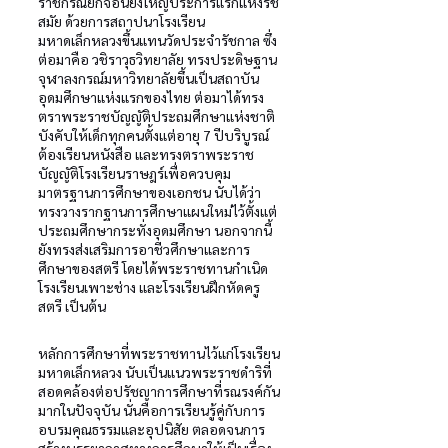
ราชกรณียกิจอันยิ่งใหญ่ประการแรกแห่งรัช
สมัย ด้วยการสถาปนาโรงเรียน
มหาดเล็กหลวงขึ้นแทนวัดประจำรัชกาล ซึ่ง
ต่อมาคือ วชิราวุธวิทยาลัย ทรงประดิษฐาน
จุฬาลงกรณ์มหาวิทยาลัยขึ้นเป็นสถาบัน
อุดมศึกษาแห่งแรกของไทย ต่อมาได้ทรง
ตราพระราชบัญญัติประถมศึกษาแห่งชาติ
บังคับให้เด็กทุกคนตั้งแต่อายุ 7 ปีบริบูรณ์
ต้องเรียนหนังสือ และทรงตราพระราช
บัญญัติโรงเรียนราษฎร์เพื่อควบคุม
มาตรฐานการศึกษาของเอกชน นับได้ว่า
ทรงวางรากฐานการศึกษาแผนใหม่ไว้ตั้งแต่
ประถมศึกษากระทั่งอุดมศึกษา นอกจากนี้
ยังทรงส่งเสริมการอาชีวศึกษาและการ
ศึกษาของสตรี โดยได้พระราชทานกำเนิด
โรงเรียนเพาะช่าง และโรงเรียนฝึกหัดครู
สตรี เป็นต้น
หลักการศึกษาที่พระราชทานไว้แก่โรงเรียน
มหาดเล็กหลวง นับเป็นแนวพระราชดำริที่
สอดคล้องต่อปรัชญาการศึกษาที่รณรงค์กัน
มากในปัจจุบัน นั่นคือการเรียนรู้คู่กับการ
อบรมคุณธรรมและอุปนิสัย ตลอดจนการ