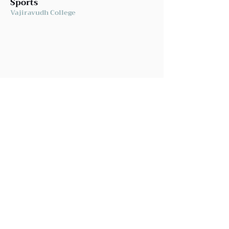
Sports
Vajiravudh College
Music
Vajiravudh College
ข่าวประชาสัมพันธ์