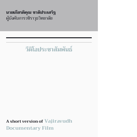
นายเกียรติคุณ ชาติประเสริฐ
ผู้บังคับการวชิราวุธวิทยาลัย
วีดิโอประชาสัมพันธ์
Vajiravudh
A short version of
Documentary Film